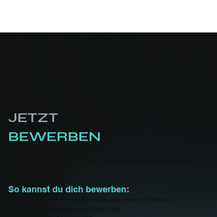
BEWERBUNG
JETZT
BEWERBEN
Schick uns einfach eine kurze Nachricht – kein aufwendiges
Anschreiben nötig. Wir melden uns schnell und unkompliziert
zurück.
So kannst du dich bewerben:
Online Über das Kontaktformular auf unserer Website
Per Mail
t.schwarz@smartflexible.de